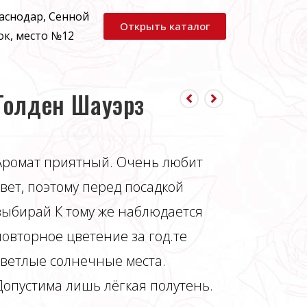
раснодар, Сенной
Открыть каталог
ок, место №12
Голден Шауэрз
Аромат приятный. Очень любит
свет, поэтому перед посадкой
выбирай К тому же наблюдается
повторное цветение за год.те
светлые солнечные места.
Допустима лишь лёгкая полутень.