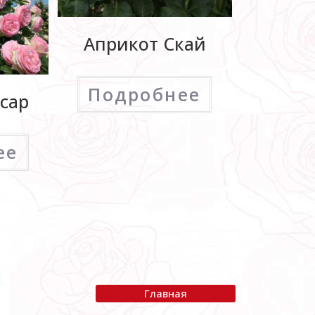
Априкот Скай
Подробнее
нсар
ее
Главная