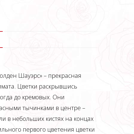
Голден Шауэрс» – прекрасная
имата. Цветки раскрывшись
огда до кремовых. Они
расными тычинками в центре –
ли в небольших кистях на концах
ильного первого цветения цветки