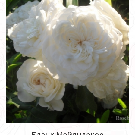
Бланк Мейяндекор