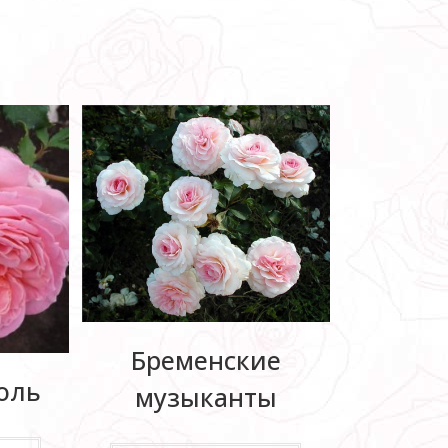
Бременские
оль
музыканты