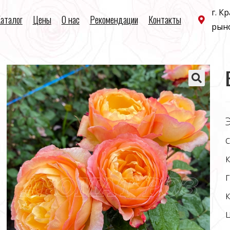
г. К
аталог
Цены
О нас
Рекомендации
Контакты
рын