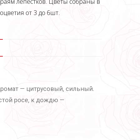
краям лепестков. Цветы собраны в
соцветия от 3 до 6шт.
Аромат — цитрусовый, сильный.
стой росе, к дождю —