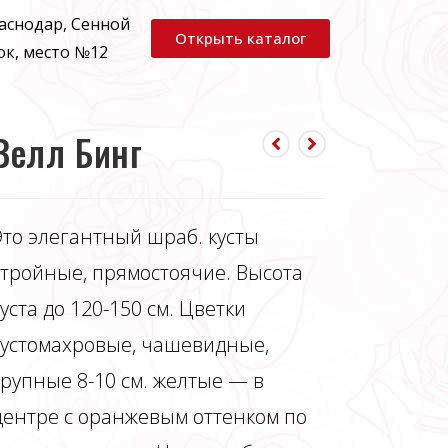
раснодар, Сенной
Открыть каталог
ок, место №12
Велл Бинг
Это элегантный шраб. кусты
стройные, прямостоячие. Высота
куста до 120-150 см. Цветки
густомахровые, чашевидные,
крупные 8-10 см. желтые — в
центре с оранжевым оттенком по