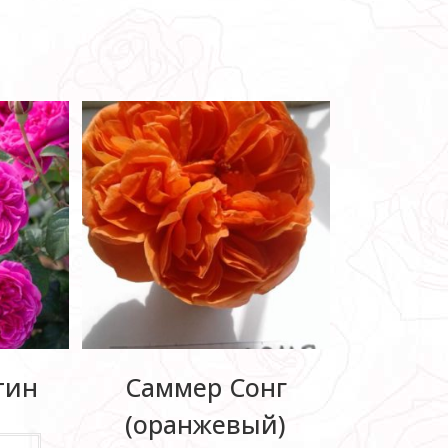
тин
Саммер Сонг
(оранжевый)