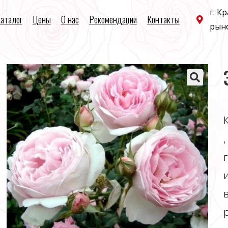
г. К
аталог
Цены
О нас
Рекомендации
Контакты
рын