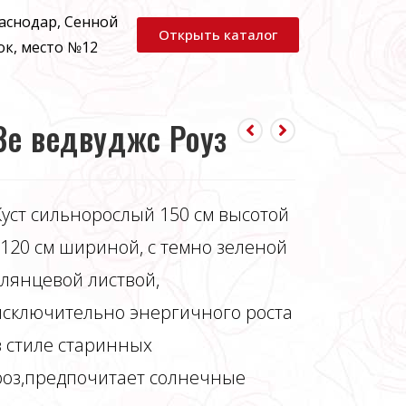
раснодар, Сенной
Открыть каталог
ок, место №12
Зе ведвуджс Роуз
Куст сильнорослый 150 см высотой
, 120 см шириной, с темно зеленой
глянцевой листвой,
исключительно энергичного роста
в стиле старинных
роз,предпочитает солнечные