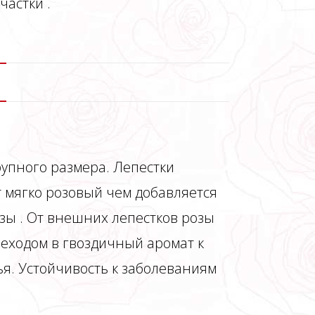
участки .
рупного размера. Лепестки
т мягко розовый чем добавляется
зы . От внешних лепестков розы
реходом в гвоздичный аромат к
ья. Устойчивость к заболеваниям